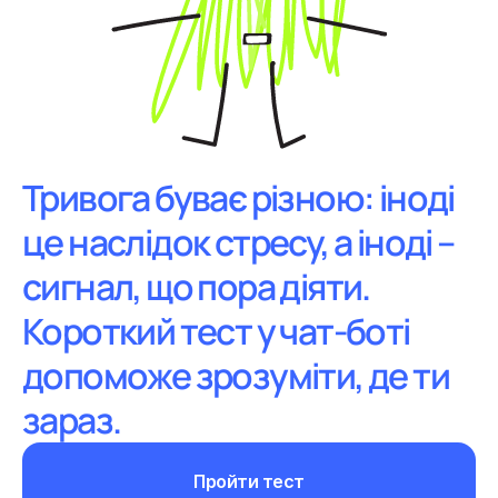
Тривога буває різною: іноді
це наслідок стресу, а іноді –
сигнал, що пора діяти.
Короткий тест у чат-боті
допоможе зрозуміти, де ти
зараз.
Пройти тест