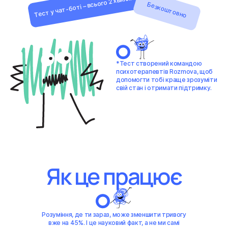
Тест у чат-боті – всього 2 хвилини
Безкоштовно
*Тест створений командою
психотерапевтів Rozmova, щоб
допомогти тобі краще зрозуміти
свій стан і отримати підтримку.
Як це працює
Розуміння, де ти зараз, може зменшити тривогу
вже на 45%. І це науковий факт, а не ми самі