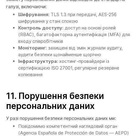
галузі, включаючи:
Шифрування:
TLS 1.3 при передачі, AES-256
шифрування у стані спокою
Контроль доступу:
доступ на основі ролей
(RBAC), багатофакторна аутентифікація (MFA) для
входу співробітників
Моніторинг:
захищені від змін журнали аудиту,
аудити безпеки щонайменше щорічно
Інфраструктура:
хостинг-провайдери із
сертифікацією ISO 27001, регулярне резервне
копіювання
11.
Порушення безпеки
персональних даних
У разі порушення безпеки персональних даних ми:
Повідомимо компетентний наглядовий орган
(Agencia Española de Protección de Datos — AEPD)