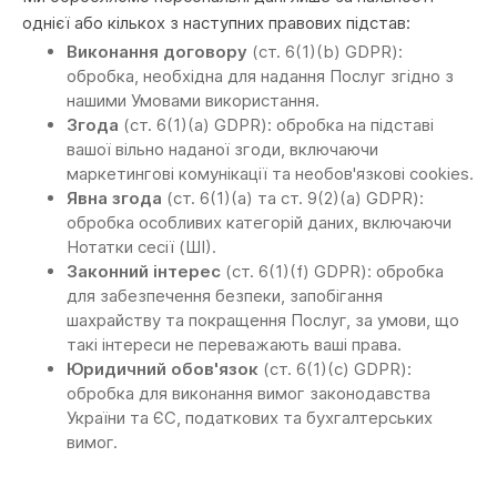
однієї або кількох з наступних правових підстав:
Виконання договору
(ст. 6(1)(b) GDPR):
обробка, необхідна для надання Послуг згідно з
нашими Умовами використання.
Згода
(ст. 6(1)(a) GDPR): обробка на підставі
вашої вільно наданої згоди, включаючи
маркетингові комунікації та необов'язкові cookies.
Явна згода
(ст. 6(1)(a) та ст. 9(2)(a) GDPR):
обробка особливих категорій даних, включаючи
Нотатки сесії (ШІ).
Законний інтерес
(ст. 6(1)(f) GDPR): обробка
для забезпечення безпеки, запобігання
шахрайству та покращення Послуг, за умови, що
такі інтереси не переважають ваші права.
Юридичний обов'язок
(ст. 6(1)(c) GDPR):
обробка для виконання вимог законодавства
України та ЄС, податкових та бухгалтерських
вимог.