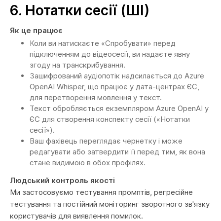
6.
Нотатки сесії (ШІ)
Як це працює
Коли ви натискаєте «Спробувати» перед
підключенням до відеосесії, ви надаєте явну
згоду на транскрибування.
Зашифрований аудіопотік надсилається до Azure
OpenAI Whisper, що працює у дата-центрах ЄС,
для перетворення мовлення у текст.
Текст обробляється екземпляром Azure OpenAI у
ЄС для створення конспекту сесії («Нотатки
сесії»).
Ваш фахівець переглядає чернетку і може
редагувати або затвердити її перед тим, як вона
стане видимою в обох профілях.
Людський контроль якості
Ми застосовуємо тестування промптів, регресійне
тестування та постійний моніторинг зворотного зв'язку
користувачів для виявлення помилок.