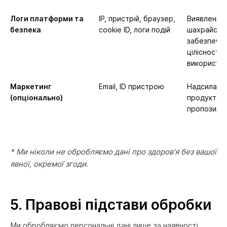
Логи платформи та
IP, пристрій, браузер,
Виявлення
безпека
cookie ID, логи подій
шахрайств
забезпече
цілісності,
використа
Маркетинг
Email, ID пристрою
Надсиланн
(опціонально)
продукту т
пропозицій
* Ми ніколи не обробляємо дані про здоров'я без вашої
явної, окремої згоди.
5. Правові підстави обробки
Ми обробляємо персональні дані лише за наявності