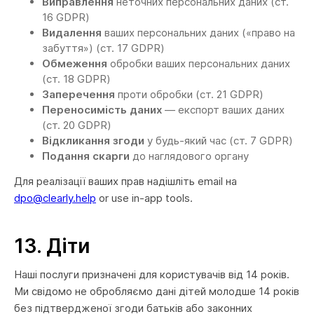
Виправлення
неточних персональних даних (ст.
16 GDPR)
Видалення
ваших персональних даних («право на
забуття») (ст. 17 GDPR)
Обмеження
обробки ваших персональних даних
(ст. 18 GDPR)
Заперечення
проти обробки (ст. 21 GDPR)
Переносимість даних
— експорт ваших даних
(ст. 20 GDPR)
Відкликання згоди
у будь-який час (ст. 7 GDPR)
Подання скарги
до наглядового органу
Для реалізації ваших прав надішліть email на
dpo@clearly.help
or use in-app tools.
13.
Діти
Наші послуги призначені для користувачів від 14 років.
Ми свідомо не обробляємо дані дітей молодше 14 років
без підтвердженої згоди батьків або законних