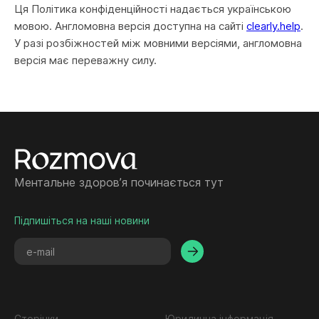
Ця Політика конфіденційності надається українською
мовою. Англомовна версія доступна на сайті
clearly.help
.
У разі розбіжностей між мовними версіями, англомовна
версія має переважну силу.
Ментальне здоровʼя починається тут
Підпишіться на наші новини
Сторінки
Юридична інформація