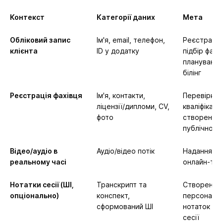
Контекст
Категорії даних
Мета
Обліковий запис
Ім'я, email, телефон,
Реєстрація
клієнта
ID у додатку
підбір фахі
планування
білінг
Реєстрація фахівця
Ім'я, контакти,
Перевірка
ліцензії/дипломи, CV,
кваліфікації
фото
створення
публічного
Відео/аудіо в
Аудіо/відео потік
Надання се
реальному часі
онлайн-тер
Нотатки сесії (ШІ,
Транскрипт та
Створення
опціонально)
конспект,
персональ
сформований ШІ
нотаток та 
сесії