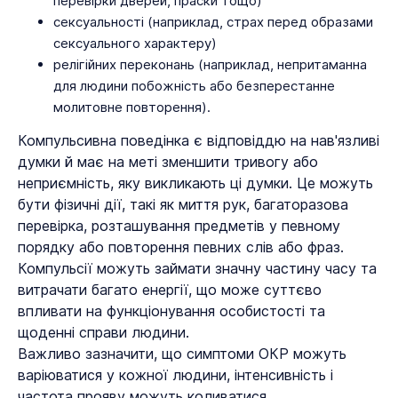
перевірки дверей, праски тощо)
сексуальності (наприклад, страх перед образами
сексуального характеру)
релігійних переконань (наприклад, непритаманна
для людини побожність або безперестанне
молитовне повторення).
Компульсивна поведінка є відповіддю на нав'язливі
думки й має на меті зменшити тривогу або
неприємність, яку викликають ці думки. Це можуть
бути фізичні дії, такі як миття рук, багаторазова
перевірка, розташування предметів у певному
порядку або повторення певних слів або фраз.
Компульсії можуть займати значну частину часу та
витрачати багато енергії, що може суттєво
впливати на функціонування особистості та
щоденні справи людини.
Важливо зазначити, що симптоми ОКР можуть
варіюватися у кожної людини, інтенсивність і
частота прояву можуть коливатися.