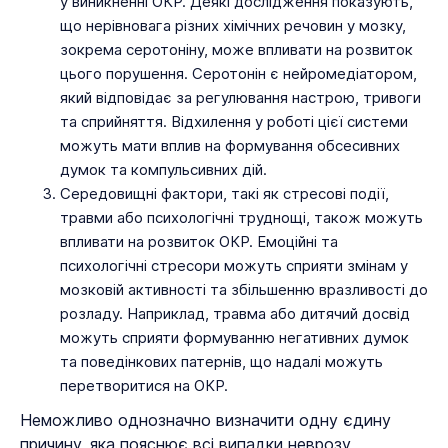
у виникненні ОКР. Деякі дослідження показують,
що нерівновага різних хімічних речовин у мозку,
зокрема серотоніну, може впливати на розвиток
цього порушення. Серотонін є нейромедіатором,
який відповідає за регулювання настрою, тривоги
та сприйняття. Відхилення у роботі цієї системи
можуть мати вплив на формування обсесивних
думок та компульсивних дій.
Середовищні фактори, такі як стресові події,
травми або психологічні труднощі, також можуть
впливати на розвиток ОКР. Емоційні та
психологічні стресори можуть сприяти змінам у
мозковій активності та збільшенню вразливості до
розладу. Наприклад, травма або дитячий досвід
можуть сприяти формуванню негативних думок
та поведінкових патернів, що надалі можуть
перетворитися на ОКР.
Неможливо однозначно визначити одну єдину
причину, яка пояснює всі випадки неврозу