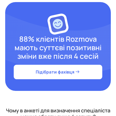
88% клієнтів Rozmova
мають суттєві позитивні
зміни вже після 4 сесій
Підібрати фахівця
Чому в анкеті для визначення спеціаліста