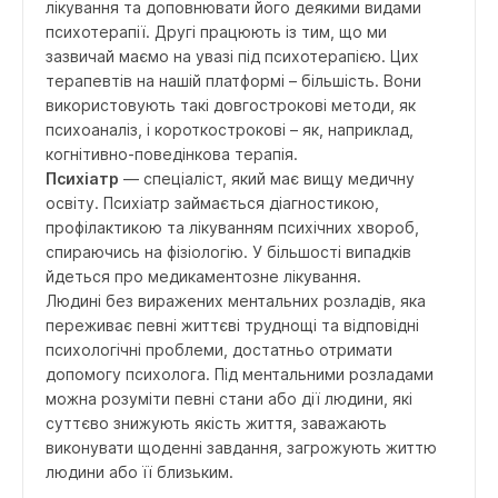
лікування та доповнювати його деякими видами
психотерапії. Другі працюють із тим, що ми
зазвичай маємо на увазі під психотерапією. Цих
терапевтів на нашій платформі – більшість. Вони
використовують такі довгострокові методи, як
психоаналіз, і короткострокові – як, наприклад,
когнітивно-поведінкова терапія.
Психіатр
— спеціаліст, який має вищу медичну
освіту. Психіатр займається діагностикою,
профілактикою та лікуванням психічних хвороб,
спираючись на фізіологію. У більшості випадків
йдеться про медикаментозне лікування.
Людині без виражених ментальних розладів, яка
переживає певні життєві труднощі та відповідні
психологічні проблеми, достатньо отримати
допомогу психолога. Під ментальними розладами
можна розуміти певні стани або дії людини, які
суттєво знижують якість життя, заважають
виконувати щоденні завдання, загрожують життю
людини або її близьким.