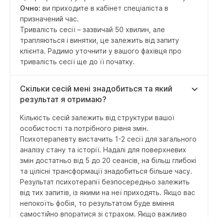
Очно:
ви приходите в кабінет спеціаліста в
призначений час.
Тривалість сесії – зазвичай 50 хвилин, але
трапляються і винятки, це залежить від запиту
клієнта. Радимо уточнити у вашого фахівця про
тривалість сесії ще до її початку.
Скільки сесій мені знадобиться та який
результат я отримаю?
Кількість сесій залежить від структури вашої
особистості та потрібного рівня змін.
Психотерапевту вистачить 1-2 сесії для загального
аналізу стану та історії. Надалі для поверхневих
змін достатньо від 5 до 20 сеансів, на більш глибокі
та цілісні трансформації знадобиться більше часу.
Результат психотерапії безпосередньо залежить
від тих запитів, із якими на неї приходять. Якщо вас
непокоїть фобія, то результатом буде вміння
самостійно впоратися зі страхом. Якщо важливо