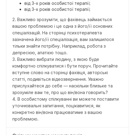
від 3-х років особистої терапії;
від 3-х років особистої терапії;
2. Важливо зрозуміти, що фахівець займається
вашою проблемою і це одна з його/її основних
спеціалізацій. На сторінці психотерапевта
зазначена його/її спеціалізація, вам залишилося
тільки знайти потрібну. Наприклад, робота з
депресією, апатією тощо.
3. Важливо вибрати людину, з якою буде
комфортно спілкуватися і бути поруч. Прочитайте
вступне слово на сторінці фахівця, авторські
статті, подивіться відеозвернення. Уважно
прислухайтеся до себе — наскільки близьке та
зрозуміле вам те, про що він/вона говорить?
4. В особистому спілкуванні ви можете поставити
уточнювальні запитання, поцікавитися, як
конкретно він/вона працюватиме з вашою
проблемою.