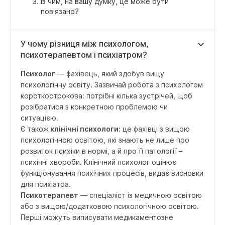
Із чим, на вашу думку, це може бути
пов'язано?
У чому різниця між психологом,
психотерапевтом і психіатром?
Психолог
— фахівець, який здобув вищу
психологічну освіту. Зазвичай робота з психологом
короткострокова: потрібні кілька зустрічей, щоб
розібратися з конкретною проблемою чи
ситуацією.
Є також
клінічні психологи:
це фахівці з вищою
психологічною освітою, які знають не лише про
розвиток психіки в нормі, а й про її патології –
психічні хвороби. Клінічний психолог оцінює
функціонування психічних процесів, видає висновки
для психіатра.
Психотерапевт
— спеціаліст із медичною освітою
або з вищою/додатковою психологічною освітою.
Перші можуть виписувати медикаментозне