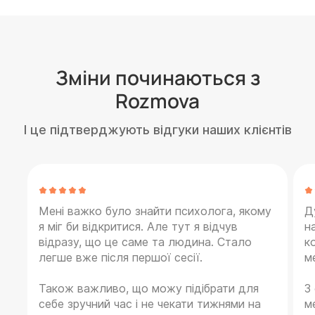
Зміни починаються з
Rozmova
І це підтверджують відгуки наших клієнтів
Мені важко було знайти психолога, якому
Д
я міг би відкритися. Але тут я відчув
н
відразу, що це саме та людина. Стало
к
легше вже після першої сесії.
м
Також важливо, що можу підібрати для
З
себе зручний час і не чекати тижнями на
м