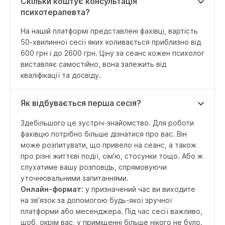
Скільки коштує консультація
психотерапевта?
На нашій платформі представлені фахівці, вартість
50-хвилинної сесії яких коливається приблизно від
600 грн і до 2600 грн. Ціну за сеанс кожен психолог
виставляє самостійно, вона залежить від
кваліфікації та досвіду.
Як відбувається перша сесія?
Здебільшого це зустріч-знайомство. Для роботи
фахівцю потрібно більше дізнатися про вас. Він
може розпитувати, що привело на сеанс, а також
про різні життєві події, сім'ю, стосунки тощо. Або ж
слухатиме вашу розповідь, спрямовуючи
уточнювальними запитаннями.
Онлайн-формат:
у призначений час ви виходите
на зв’язок за допомогою будь-якої зручної
платформи або месенджера. Під час сесії важливо,
щоб, окрім вас, у приміщенні більше нікого не було.