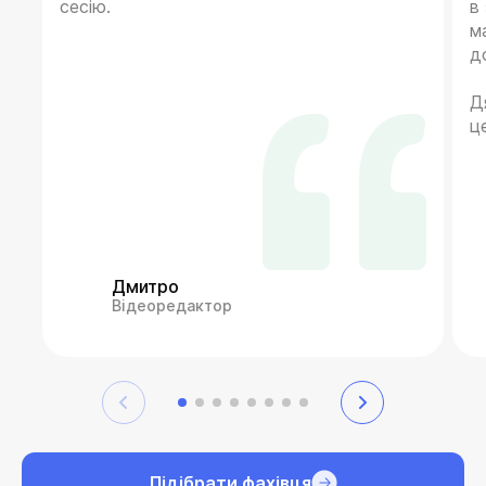
сесію.
в
м
д
Д
ц
Дмитро
Відеоредактор
Підібрати фахівця