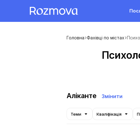
Пос
Головна
Фахівці по містах
Психо
Психоло
Аліканте
Змінити
Теми
Кваліфікація
П