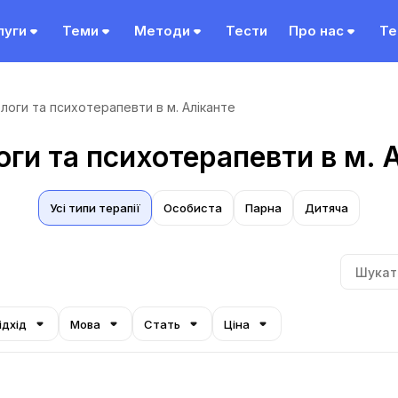
луги
Теми
Методи
Тести
Про нас
Те
логи та психотерапевти в м. Аліканте
ги та психотерапевти в м. 
Усі типи терапії
Особиста
Парна
Дитяча
ідхід
Мова
Стать
Ціна