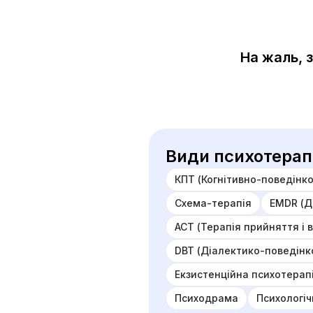
На жаль, 
Види психотерапі
КПТ (Когнітивно-поведінко
Схема-терапія
EMDR (Д
ACT (Терапія прийняття і 
DBT (Діалектико-поведінк
Екзистенційна психотерап
Психодрама
Психологі