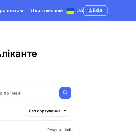
рапевтам
Для компаній
UA
Вхід
Аліканте
Без сортування
Результатів
:
0