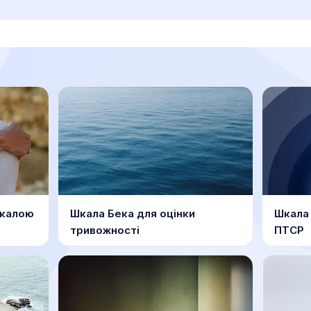
шкалою
Шкала Бека для оцінки
Шкала 
тривожності
ПТСР