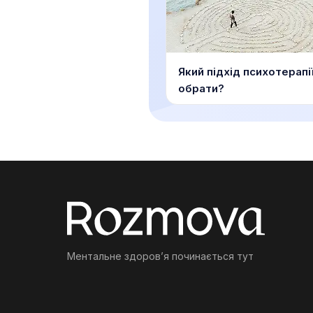
Який підхід психотерапі
обрати?
Ментальне здоровʼя починається тут