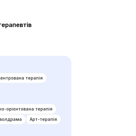
терапевтів
центрована терапія
но-орієнтована терапія
волдрама
Арт-терапія