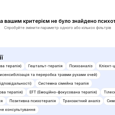
за вашим критерієм не було знайдено психо
Спробуйте змінити параметр одного або кількох фільтрів
ї
ва терапія)
Гештальт-терапія
Психоаналіз
Клієнт-
исенсибілізація та переробка травми рухами очей)
відповідальності)
Системна сімейна терапія
ова терапія)
EFT (Емоційно-фокусована терапія)
Тілес
ія
Позитивна психотерапія
Транзактний аналіз
Сим
чне консультування