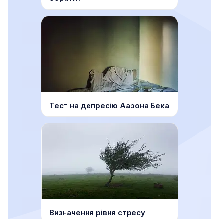
Тест на депресію Аарона Бека
Визначення рівня стресу