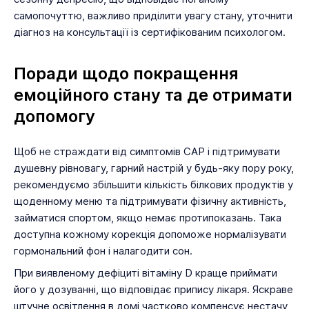
самопочуттю, важливо приділити увагу стану, уточнити
діагноз на консультації із сертифікованим психологом.
Поради щодо покращення
емоційного стану та де отримати
допомогу
Щоб не страждати від симптомів САР і підтримувати
душевну рівновагу, гарний настрій у будь-яку пору року,
рекомендуємо збільшити кількість білкових продуктів у
щоденному меню та підтримувати фізичну активність,
займатися спортом, якщо немає протипоказань. Така
доступна кожному корекція допоможе нормалізувати
гормональний фон і налагодити сон.
При виявленому дефіциті вітаміну D краще приймати
його у дозуванні, що відповідає припису лікаря. Яскраве
штучне освітлення в домі частково компенсує нестачу