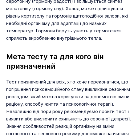
серотоніну (гормону радості) і збільшується синтез
мелатоніну (гормону сну). Холод може підвищувати
рівень кортизолу та гормонів щитоподібної залози, які
необхідні організму для адаптації до низьких
температур. Гормони беруть участь у термогенезі,
сприяють виробленню внутрішнього тепла.
Мета тесту та для кого він
призначений
Тест призначений для всіх, хто хоче переконатися, що
погіршення психоемоційного стану викликане сезонним
розладом, який можна коригувати за допомогою зміни
раціону, способу життя та психологічної терапії.
Незалежно від пори року рекомендуємо пройти тест і
виявити або виключити схильність до сезонної депресії.
Знання особливостей реакцій організму на зміни
світлового та теплового режиму допоможе навчитися