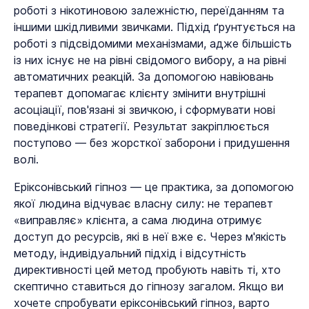
роботі з нікотиновою залежністю, переїданням та
іншими шкідливими звичками. Підхід ґрунтується на
роботі з підсвідомими механізмами, адже більшість
із них існує не на рівні свідомого вибору, а на рівні
автоматичних реакцій. За допомогою навіювань
терапевт допомагає клієнту змінити внутрішні
асоціації, пов'язані зі звичкою, і сформувати нові
поведінкові стратегії. Результат закріплюється
поступово — без жорсткої заборони і придушення
волі.
Еріксонівський гіпноз — це практика, за допомогою
якої людина відчуває власну силу: не терапевт
«виправляє» клієнта, а сама людина отримує
доступ до ресурсів, які в неї вже є. Через м'якість
методу, індивідуальний підхід і відсутність
директивності цей метод пробують навіть ті, хто
скептично ставиться до гіпнозу загалом. Якщо ви
хочете спробувати еріксонівський гіпноз, варто