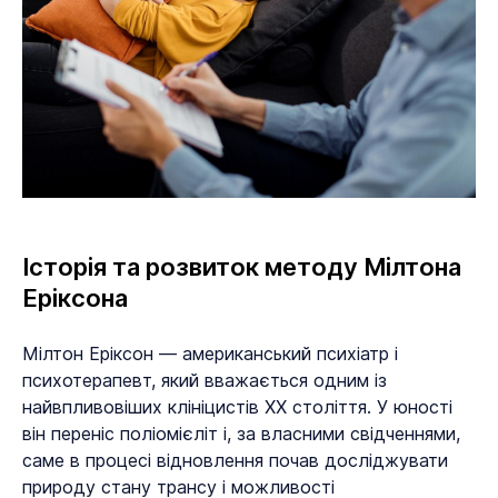
Історія та розвиток методу Мілтона
Еріксона
Мілтон Еріксон — американський психіатр і
психотерапевт, який вважається одним із
найвпливовіших клініцистів XX століття. У юності
він переніс поліомієліт і, за власними свідченнями,
саме в процесі відновлення почав досліджувати
природу стану трансу і можливості