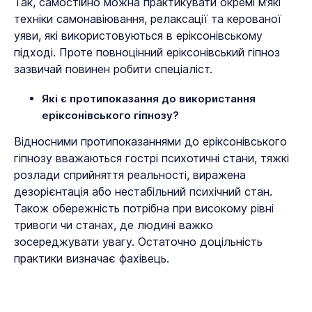
Так, самостійно можна практикувати окремі м’які
техніки самонавіювання, релаксації та керованої
уяви, які використовуються в еріксонівському
підході. Проте повноцінний еріксонівський гіпноз
зазвичай повинен робити спеціаліст.
Які є протипоказання до використання
еріксонівського гіпнозу?
Відносними протипоказаннями до еріксонівського
гіпнозу вважаються гострі психотичні стани, тяжкі
розлади сприйняття реальності, виражена
дезорієнтація або нестабільний психічний стан.
Також обережність потрібна при високому рівні
тривоги чи станах, де людині важко
зосереджувати увагу. Остаточно доцільність
практики визначає фахівець.