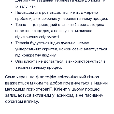
для змін — завдання терапевта лише допомогти
їх залучити
Підсвідомість розглядається не як джерело
проблем, а як союзник у терапевтичному процесі.
Транс — це природний стан, який кожна людина
переживає щодня, а не штучно викликане
відключення свідомості.
Терапія будується індивідуально: немає
універсальних скриптів, кожен сеанс адаптується
під конкретну людину.
Опір клієнта не долається, а використовується в
терапевтичному процесі.
Саме через цю філософію еріксонівський гіпноз
вважається м'яким та добре поєднується з іншими
методами психотерапії. Клієнт у цьому процесі
залишається активним учасником, а не пасивним
об'єктом впливу.