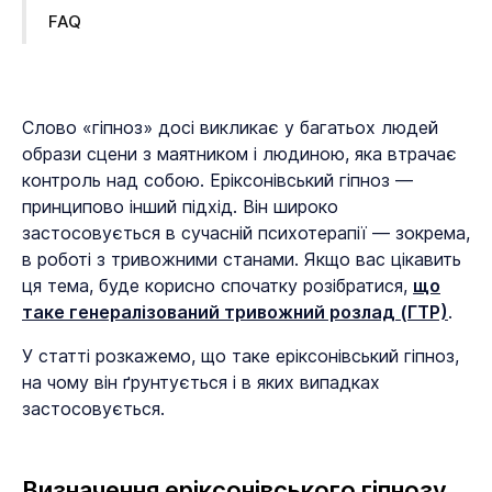
FAQ
Слово «гіпноз» досі викликає у багатьох людей
образи сцени з маятником і людиною, яка втрачає
контроль над собою. Еріксонівський гіпноз —
принципово інший підхід. Він широко
застосовується в сучасній психотерапії — зокрема,
в роботі з тривожними станами. Якщо вас цікавить
ця тема, буде корисно спочатку розібратися,
що
таке генералізований тривожний розлад (ГТР)
.
У статті розкажемо, що таке еріксонівський гіпноз,
на чому він ґрунтується і в яких випадках
застосовується.
Визначення еріксонівського гіпнозу