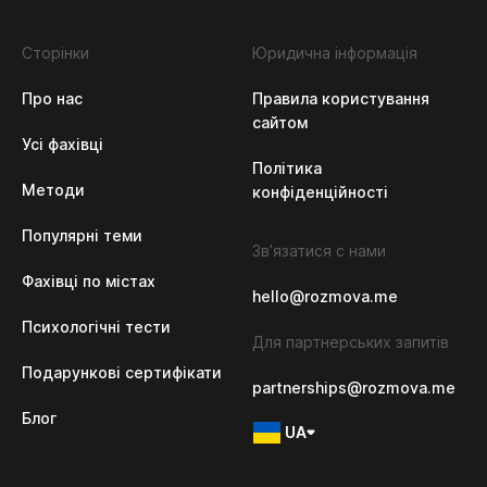
Сторінки
Юридична інформація
Про нас
Правила користування
сайтом
Усі фахівці
Політика 
Методи
конфіденційності
Популярні теми
Зв’язатися с нами
Фахівці по містах
hello@rozmova.me
Психологічні тести
Для партнерських запитів
Подарункові сертифікати
partnerships@rozmova.me
Блог
UA