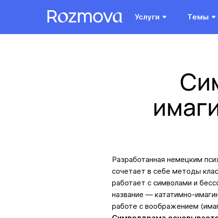
Услуги
Темы
Си
имаги
Разработанная немецким пси
сочетает в себе методы клас
работает с символами и бес
название — кататимно-имагин
работе с воображением (имаг
Символдрама основывается