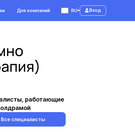
Вход
ам
Для компаний
RU
мно
рапия)
алисты, работающие
волдрамой
Все специалисты