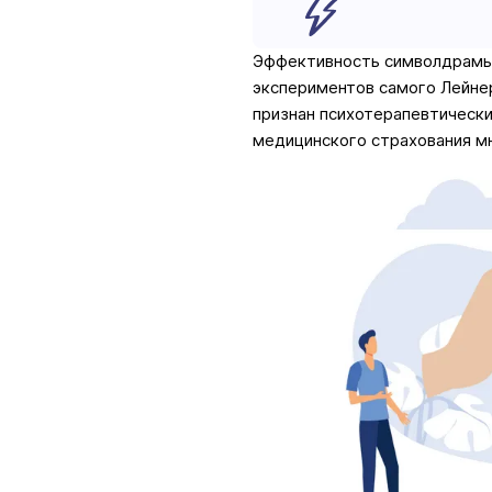
Эффективность символдрамы
экспериментов самого Лейнер
признан психотерапевтическ
медицинского страхования мн