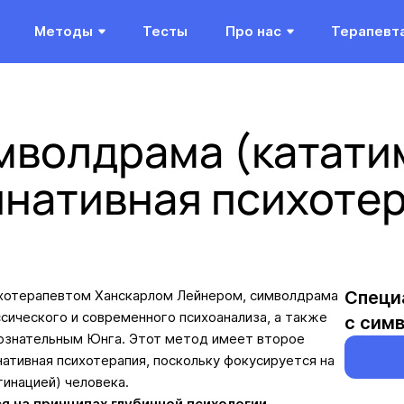
Методы
Тесты
Про нас
Терапевт
мволдрама (катати
нативная психоте
хотерапевтом Ханскарлом Лейнером, символдрама
Специ
сического и современного психоанализа, а также
с сим
сознательным Юнга. Этот метод имеет второе
ативная психотерапия, поскольку фокусируется на
инацией) человека.
 на принципах глубинной психологии,