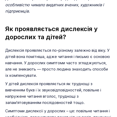
особливістю чимало видатних вчених, художників і
підприємців.
Як проявляється дислексія у
дорослих та дітей?
Дислексія проявляється по-різному залежно від віку. У
дітей вона помітніша, адже читання і письмо є основою
навчання. У дорослих симптоми часто згладжуються,
але не зникають — просто людина знаходить способи
їх компенсувати.
У дітей дислексія проявляється як труднощі з
вивченням букв і їх звуковідповідностей, повільне і
напружене читання вголос, труднощі з
запам'ятовуванням послідовностей тощо.
Симптоми дислексії у дорослих – це: повільне читання і