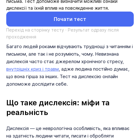
письма. Тест допоможе визначити можливі ознаки
дислексії та їхній вплив на повсякденне життя.
Почати тест
Перехід на сторінку тесту · Результат одразу після
проходження
Багато людей роками відчувають труднощі з читанням і
письмом, але так і не розуміють, чому. Невизнана
дислексія часто стає джерелом хронічного стресу,
внутрішніх криз і травм
, адже людина постійно думає,
що вона гірша за інших. Тест на дислексію онлайн
допоможе дослідити себе.
Що таке дислексія: міфи та
реальність
Дислексія — це неврологічна особливість, яка впливає
на здатність людини читати, писати і обробляти