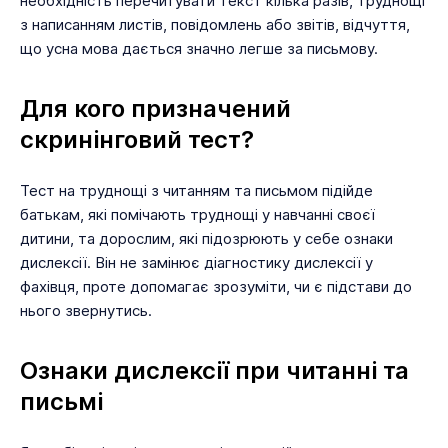
необхідність перечитувати текст кілька разів, труднощі
з написанням листів, повідомлень або звітів, відчуття,
що усна мова дається значно легше за письмову.
Для кого призначений
скринінговий тест?
Тест на труднощі з читанням та письмом підійде
батькам, які помічають труднощі у навчанні своєї
дитини, та дорослим, які підозрюють у себе ознаки
дислексії. Він не замінює діагностику дислексії у
фахівця, проте допомагає зрозуміти, чи є підстави до
нього звернутись.
Ознаки дислексії при читанні та
письмі