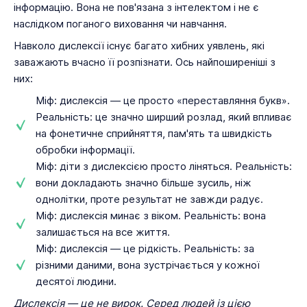
інформацію. Вона не пов'язана з інтелектом і не є
наслідком поганого виховання чи навчання.
Навколо дислексії існує багато хибних уявлень, які
заважають вчасно її розпізнати. Ось найпоширеніші з
них:
Міф: дислексія — це просто «переставляння букв».
Реальність: це значно ширший розлад, який впливає
на фонетичне сприйняття, пам'ять та швидкість
обробки інформації.
Міф: діти з дислексією просто ліняться. Реальність:
вони докладають значно більше зусиль, ніж
однолітки, проте результат не завжди радує.
Міф: дислексія минає з віком. Реальність: вона
залишається на все життя.
Міф: дислексія — це рідкість. Реальність: за
різними даними, вона зустрічається у кожної
десятої людини.
Дислексія — це не вирок. Серед людей із цією