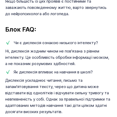
Якщо більшість із цих проявів є постійними та
заважають повсякденному життю, варто звернутись
до нейропсихолога або логопеда.
Блок FAQ:
Чи є дислексія ознакою низького інтелекту?
Ні, дислексія жодним чином не пов'язана з рівнем
інтелекту. Це особливість обробки інформації мозком,
а не показник розумових здібностей.
Як дислексія впливає на навчання в школі?
Дислексія ускладнює читання, письмо та
запам'ятовування тексту, через що дитина може
відставати від однолітків і відчувати сильну тривогу та
невпевненість у собі. Однак за правильної підтримки та
адаптованих методів навчання такі діти цілком здатні
досягати високих результатів.