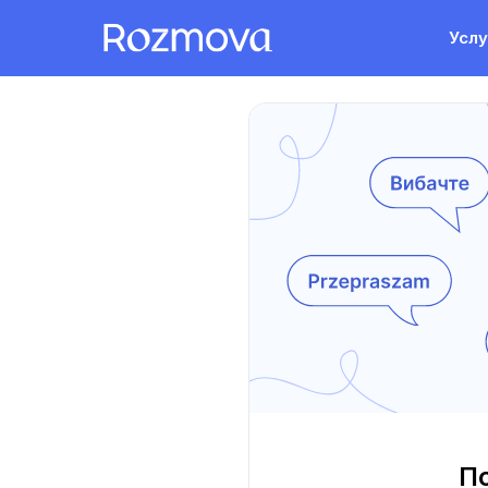
Услу
Пс