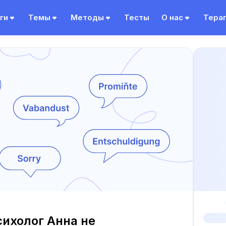
ги
Темы
Методы
Тесты
О нас
Тера
ихолог Анна не