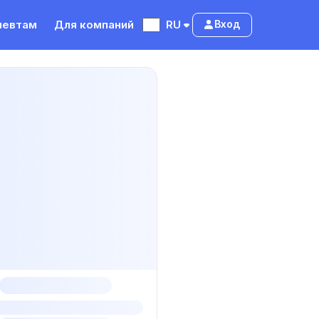
певтам
Для компаний
RU
Вход